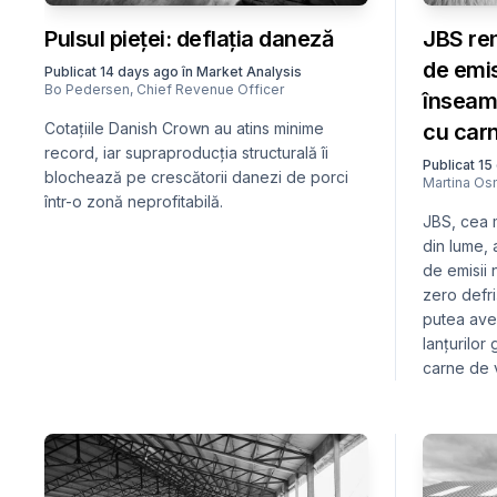
Pulsul pieței: deflația daneză
JBS re
de emis
Publicat
14 days ago
în
Market Analysis
Bo Pedersen
,
Chief Revenue Officer
înseam
Cotațiile Danish Crown au atins minime
cu car
record, iar supraproducția structurală îi
Publicat
15
blochează pe crescătorii danezi de porci
Martina O
într-o zonă neprofitabilă.
JBS, cea 
din lume, 
de emisii 
zero defri
putea ave
lanțurilor
carne de v