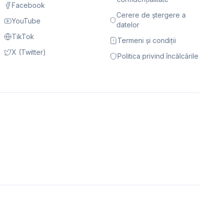
Facebook
Cerere de ștergere a
YouTube
datelor
TikTok
Termeni și condiții
X (Twitter)
Politica privind încălcările