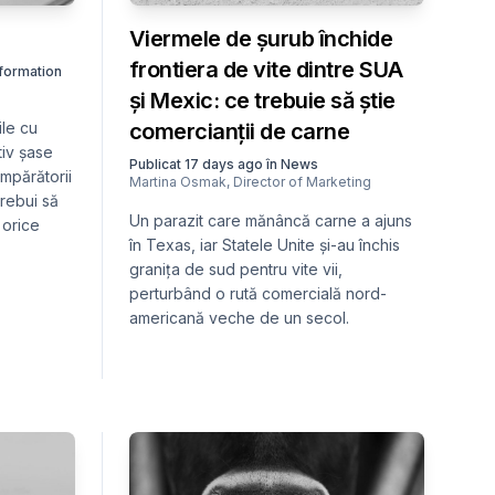
Viermele de șurub închide
frontiera de vite dintre SUA
nformation
și Mexic: ce trebuie să știe
ile cu
comercianții de carne
tiv șase
Publicat
17 days ago
în
News
umpărătorii
Martina Osmak
,
Director of Marketing
trebui să
Un parazit care mănâncă carne a ajuns
 orice
în Texas, iar Statele Unite și-au închis
granița de sud pentru vite vii,
perturbând o rută comercială nord-
americană veche de un secol.