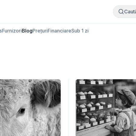
Cumpără carne
Vinde carne
Caut
s
Furnizori
Blog
Prețuri
Financiare
Sub 1 zi