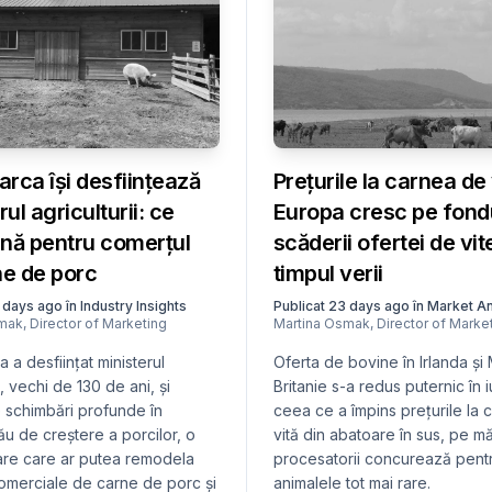
rca își desființează
Prețurile la carnea de 
ul agriculturii: ce
Europa cresc pe fond
nă pentru comerțul
scăderii ofertei de vit
ne de porc
timpul verii
 days ago
în
Industry Insights
Publicat
23 days ago
în
Market An
smak
,
Director of Marketing
Martina Osmak
,
Director of Marke
a desființat ministerul
Oferta de bovine în Irlanda și
i, vechi de 130 de ani, și
Britanie s-a redus puternic în i
e schimbări profunde în
ceea ce a împins prețurile la
ău de creștere a porcilor, o
vită din abatoare în sus, pe m
are care ar putea remodela
procesatorii concurează pent
comerciale de carne de porc și
animalele tot mai rare.