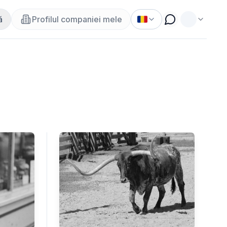
ă
Profilul companiei mele