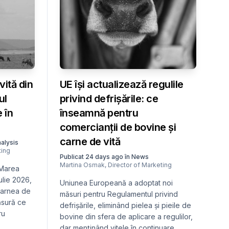
vită din
UE își actualizează regulile
ul
privind defrișările: ce
e în
înseamnă pentru
comercianții de bovine și
carne de vită
alysis
ting
Publicat
24 days ago
în
News
Martina Osmak
,
Director of Marketing
 Marea
ulie 2026,
Uniunea Europeană a adoptat noi
 carnea de
măsuri pentru Regulamentul privind
ăsură ce
defrișările, eliminând pielea și pieile de
ru
bovine din sfera de aplicare a regulilor,
dar menținând vitele în continuare