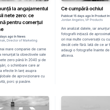
nunță la angajamentul
Ce cumpără ochiul
ii nete zero: ce
Publicat
15 days ago
în
Product I
Jordan Angelov
,
VP Products
nă pentru comerțul
ne
Am analizat datele, iar anunțur
fotografii inițiază de aproxima
 days ago
în
News
ori mai multe conversații cu c
smak
,
Director of Marketing
decât cele fără. Iată de ce ar 
mai mare companie de carne
adaugi o fotografie înainte de
a renunțat la obiectivele sale
altceva.
nete zero până în 2040 și de
șări, o schimbare care ar
a efecte în lanț asupra
 globale de aprovizionare cu
ită, porc și pasăre.