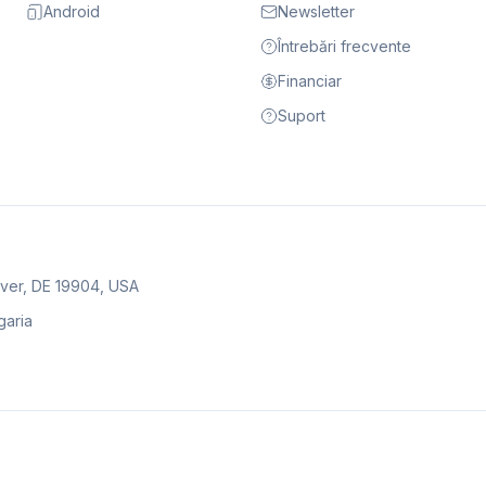
Android
Newsletter
Întrebări frecvente
Financiar
Suport
over, DE 19904, USA
garia