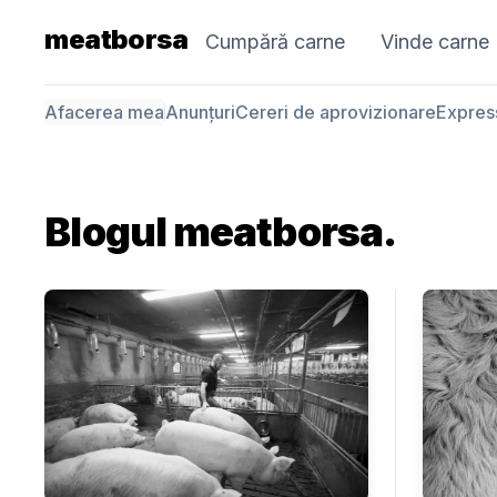
meatborsa
Cumpără carne
Vinde carne
Afacerea mea
Anunțuri
Cereri de aprovizionare
Expres
Blogul meatborsa.