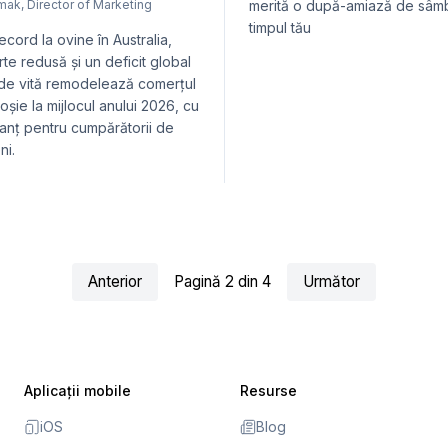
smak
,
Director of Marketing
merită o după-amiază de sâmb
timpul tău
record la ovine în Australia,
rte redusă și un deficit global
de vită remodelează comerțul
oșie la mijlocul anului 2026, cu
lanț pentru cumpărătorii de
ni.
Anterior
Pagină
2
din
4
Următor
Aplicații mobile
Resurse
iOS
Blog