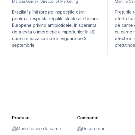
Martina Osmak
,
Director of Marketing
Martina O
Brazilia își înăsprește inspecțiile cărnii
Prețurile 
pentru a respecta regulile stricte ale Uniunii
oferta foa
Europene privind antibioticele, în speranța
de carne 
de a evita o interdicție a importurilor în UE
cu carne r
care urmează să intre în vigoare pe 3
efecte în 
septembrie.
pretutinde
Produse
Companie
Marketplace de carne
Despre noi