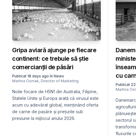
Gripa aviară ajunge pe fiecare
Danema
continent: ce trebuie să știe
minister
comercianții de păsări
înseam
cu car
Publicat
18 days ago
în
News
Martina Osmak
,
Director of Marketing
Publicat
22
Martina O
Noile focare de H5N1 din Australia, Filipine,
Statele Unite și Europa arată că virusul este
Danemarca 
acum cu adevărat global, menținând oferta
agriculturi
de carne de pasăre și prețurile sub
plănuieșt
presiune la mijlocul anului 2026.
sectorul s
transform
fluxurile 