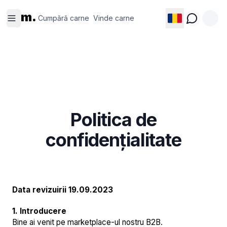
Cumpără
Vinde
m.
carne
carne
Cumpără carne
Vinde carne
Politica de
confidențialitate
Data revizuirii 19.09.2023
1. Introducere
Bine ai venit pe marketplace-ul nostru B2B.