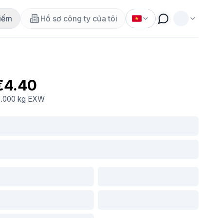
iếm
Hồ sơ công ty của tôi
€4.40
0.000 kg
EXW