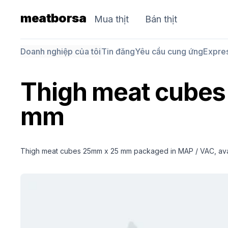
meatborsa
Mua thịt
Bán thịt
Doanh nghiệp của tôi
Tin đăng
Yêu cầu cung ứng
Expre
Thigh meat cubes
mm
Thigh meat cubes 25mm x 25 mm packaged in MAP / VAC, availa