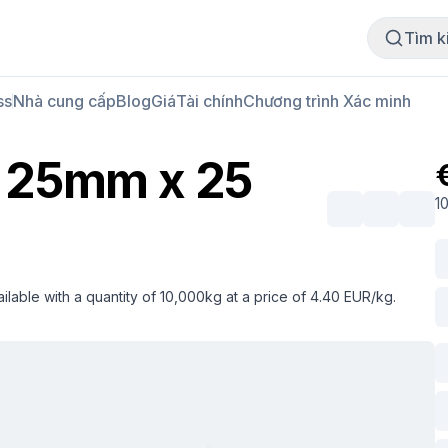
Mua thịt
Bán thịt
Tìm k
ss
Nhà cung cấp
Blog
Giá
Tài chính
Chương trình Xác minh
 25mm x 25
1
ble with a quantity of 10,000kg at a price of 4.40 EUR/kg.