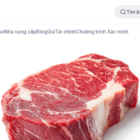
Mua thịt
Bán thịt
Tìm k
ss
Nhà cung cấp
Blog
Giá
Tài chính
Chương trình Xác minh