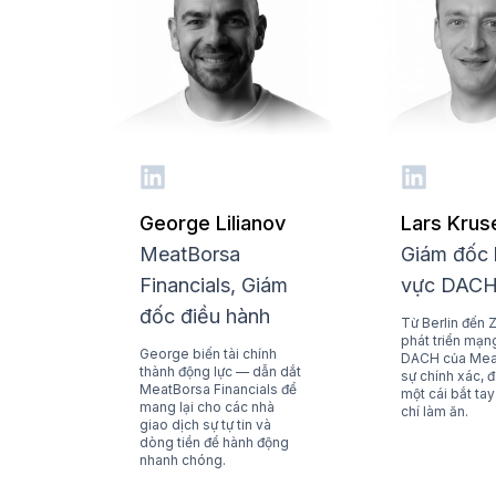
George Lilianov
Lars Krus
MeatBorsa
Giám đốc 
Financials, Giám
vực DAC
đốc điều hành
Từ Berlin đến Z
phát triển mạng
George biến tài chính
DACH của Mea
thành động lực — dẫn dắt
sự chính xác,
MeatBorsa Financials để
một cái bắt tay
mang lại cho các nhà
chí làm ăn.
giao dịch sự tự tin và
dòng tiền để hành động
nhanh chóng.