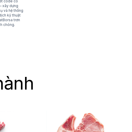
ết code có
— xây dựng
ụ và hệ thống
dịch kỹ thuật
tBorsa trơn
nh chóng.
hành