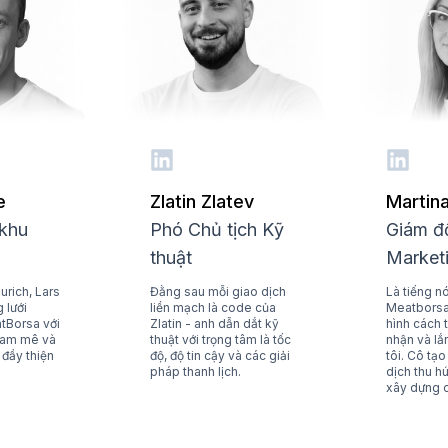
e
Zlatin Zlatev
Martin
khu
Phó Chủ tịch Kỹ
Giám đ
H
thuật
Market
urich, Lars
Đằng sau mỗi giao dịch
Là tiếng n
 lưới
liền mạch là code của
Meatborsa,
tBorsa với
Zlatin - anh dẫn dắt kỹ
hình cách t
 đam mê và
thuật với trọng tâm là tốc
nhận và l
 đầy thiện
độ, độ tin cậy và các giải
tôi. Cô tạ
pháp thanh lịch.
dịch thu hú
xây dựng 