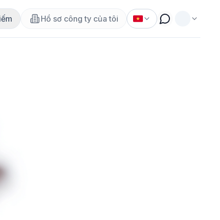
iếm
Hồ sơ công ty của tôi