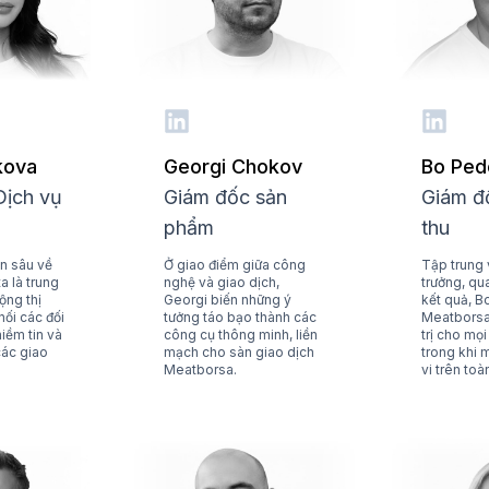
kova
Georgi Chokov
Bo Ped
Dịch vụ
Giám đốc sản
Giám đ
phẩm
thu
n sâu về
Ở giao điểm giữa công
Tập trung 
a là trung
nghệ và giao dịch,
trưởng, qu
ộng thị
Georgi biến những ý
kết quả, 
nối các đối
tưởng táo bạo thành các
Meatborsa
iềm tin và
công cụ thông minh, liền
trị cho mọi
các giao
mạch cho sàn giao dịch
trong khi
Meatborsa.
vi trên toàn