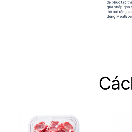
đề phức tạp t
giải pháp gọn 
thể mở rộng ch
dùng MeatBor
Các