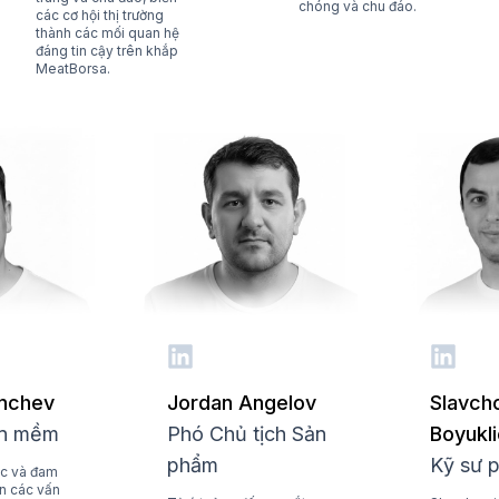
chóng và chu đáo.
các cơ hội thị trường
thành các mối quan hệ
đáng tin cậy trên khắp
MeatBorsa.
onchev
Jordan Angelov
Slavch
ần mềm
Phó Chủ tịch Sản
Boyukl
phẩm
Kỹ sư 
ác và đam
n các vấn