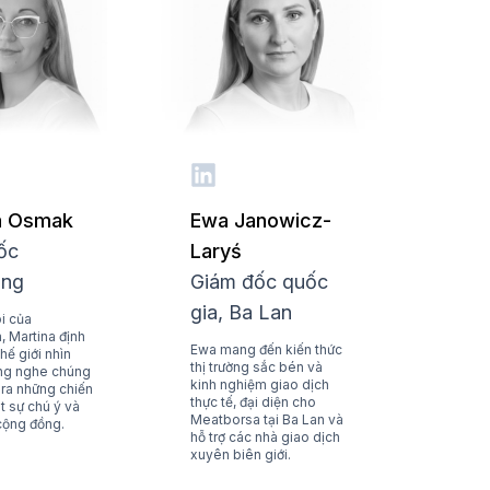
a Osmak
Ewa Janowicz-
ốc
Laryś
ing
Giám đốc quốc
gia, Ba Lan
ói của
 Martina định
Ewa mang đến kiến thức
hế giới nhìn
thị trường sắc bén và
ắng nghe chúng
kinh nghiệm giao dịch
o ra những chiến
thực tế, đại diện cho
t sự chú ý và
Meatborsa tại Ba Lan và
cộng đồng.
hỗ trợ các nhà giao dịch
xuyên biên giới.