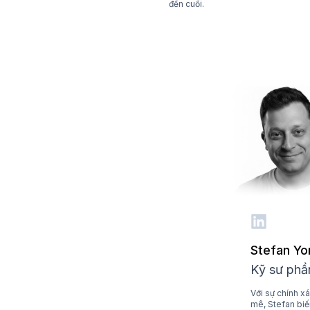
đến cuối.
Stefan Y
Kỹ sư ph
Với sự chính x
mê, Stefan biế