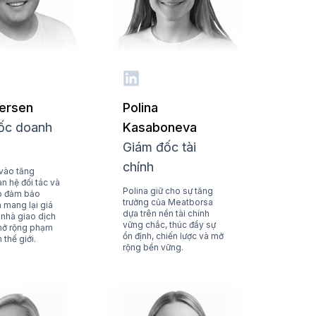
ersen
Polina
ốc doanh
Kasaboneva
Giám đốc tài
chính
vào tăng
an hệ đối tác và
Polina giữ cho sự tăng
Bo đảm bảo
trưởng của Meatborsa
 mang lại giá
dựa trên nền tài chính
 nhà giao dịch
vững chắc, thúc đẩy sự
 mở rộng phạm
ổn định, chiến lược và mở
 thế giới.
rộng bền vững.