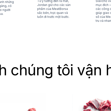
Từ ý tưởng đến ra mắt,
Slavcho vi
hành những
Jordan giữ cho các sản
mục đích 
gàng, có
phẩm của MeatBorsa
các công c
o người
sắc bén, trực quan và
giúp giao 
sa.
luôn đi trước một bước.
số của Mea
tru và nha
h chúng tôi vận 