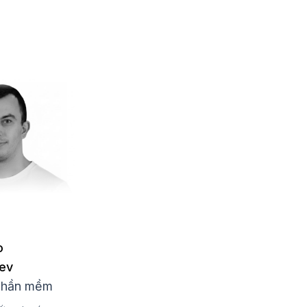
o
iev
phần mềm