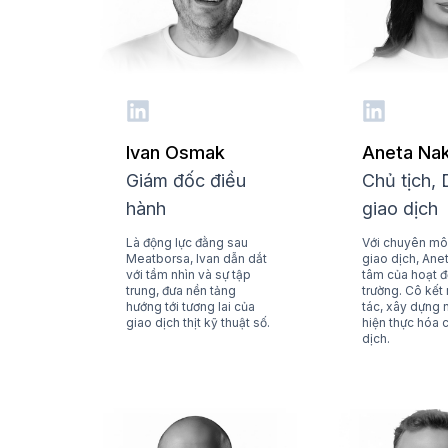
Ivan Osmak
Aneta Na
Giám đốc điều
Chủ tịch, 
hành
giao dịch
Là động lực đằng sau
Với chuyên mô
Meatborsa, Ivan dẫn dắt
giao dịch, Anet
với tầm nhìn và sự tập
tâm của hoạt đ
trung, đưa nền tảng
trường. Cô kết 
hướng tới tương lai của
tác, xây dựng n
giao dịch thịt kỹ thuật số.
hiện thực hóa 
dịch.