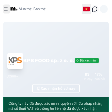
Mua thịt
Bán thịt
m.
Mua thịt
Bán thịt
KPS FOOD sp. z o. o.
Đã xác minh
93
17%
500+
Tin cậy
Phản hồi
Xác nhận hồ sơ này
Công ty này đã được xác minh: quyền sở hữu pháp nhân,
mã số thuế VAT và thông tin liên hệ đã được xác nhận.