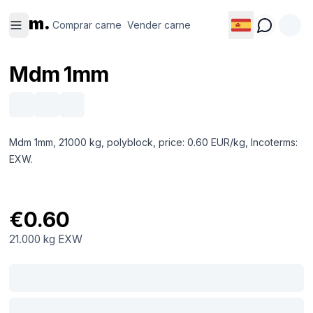
Comprar
Vender
m.
carne
carne
Comprar carne
Vender carne
Mdm 1mm
Mdm 1mm, 21000 kg, polyblock, price: 0.60 EUR/kg, Incoterms:
EXW.
€0.60
21.000 kg
EXW