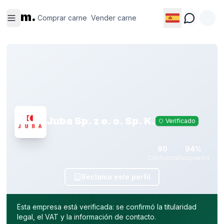
Comprar
Vender
m.
carne
carne
Comprar carne
Vender carne
Juba Sp. z o. o. Sp. K.
Verificado
90
94%
Confianza
Respuesta
Reclama este perfil
Esta empresa está verificada: se confirmó la titularidad
legal, el VAT y la información de contacto.