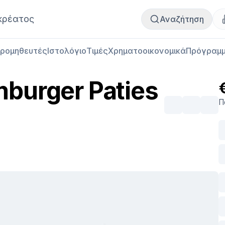
Αγορά κρέατος
Πωλήσεις κρέατος
κρέατος
Αναζήτηση
ρομηθευτές
Ιστολόγιο
Τιμές
Χρηματοοικονομικά
Πρόγραμμ
burger Paties
Π