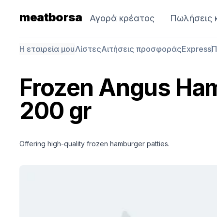
meatborsa
Αγορά κρέατος
Πωλήσεις 
Η εταιρεία μου
Λίστες
Αιτήσεις προσφοράς
Express
Π
Frozen Angus Ham
200 gr
Offering high-quality frozen hamburger patties.