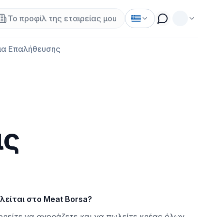
Το προφίλ της εταιρείας μου
α Επαλήθευσης
ις
λείται στο Meat Borsa?
ρείτε να αγοράζετε και να πωλείτε κρέας όλων