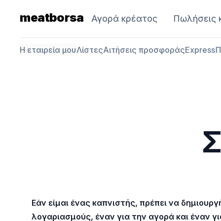
meatborsa
Αγορά κρέατος
Πωλήσεις 
Η εταιρεία μου
Λίστες
Αιτήσεις προσφοράς
Express
Π
Σ
Εάν είμαι ένας καπνιστής, πρέπει να δημιουρ
λογαριασμούς, έναν για την αγορά και έναν γ