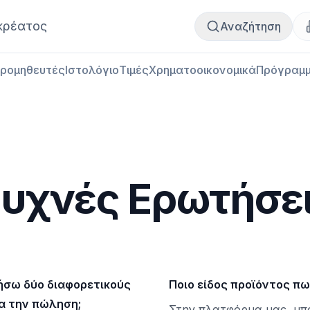
Αγορά κρέατος
Πωλήσεις κρέατος
κρέατος
Αναζήτηση
ρομηθευτές
Ιστολόγιο
Τιμές
Χρηματοοικονομικά
Πρόγραμμ
υχνές Ερωτήσε
γήσω δύο διαφορετικούς
Ποιο είδος προϊόντος πω
ια την πώληση;
Στην πλατφόρμα μας, μπο