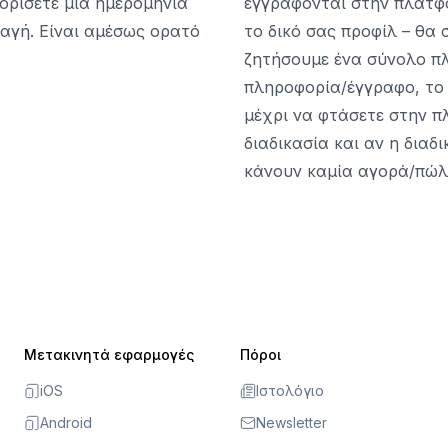
 ορίσετε μια ημερομηνία
εγγράφονται στην πλατφό
λαγή. Είναι αμέσως ορατό
το δικό σας προφίλ – θα
.
ζητήσουμε ένα σύνολο π
πληροφορία/έγγραφο, το
μέχρι να φτάσετε στην π
διαδικασία και αν η διαδ
κάνουν καμία αγορά/πώλ
Μετακινητά εφαρμογές
Πόροι
iOS
Ιστολόγιο
Android
Newsletter