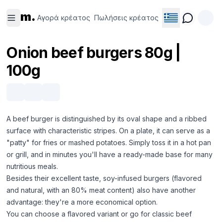
Αγορά
Πωλήσεις
m.
κρέατος
κρέατος
Αγορά κρέατος
Πωλήσεις κρέατος
Onion beef burgers 80g |
100g
A beef burger is distinguished by its oval shape and a ribbed
surface with characteristic stripes. On a plate, it can serve as a
"patty" for fries or mashed potatoes. Simply toss it in a hot pan
or grill, and in minutes you'll have a ready-made base for many
nutritious meals.
Besides their excellent taste, soy-infused burgers (flavored
and natural, with an 80% meat content) also have another
advantage: they're a more economical option.
You can choose a flavored variant or go for classic beef