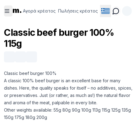
Αγορά
Πωλήσεις
m.
κρέατος
κρέατος
Αγορά κρέατος
Πωλήσεις κρέατος
Classic beef burger 100%
115g
Classic beef burger 100%
A classic 100% beef burger is an excellent base for many
dishes. Here, the quality speaks for itself – no additives, spices,
or preservatives. Just (or rather, as much as!) the natural flavor
and aroma of the meat, palpable in every bite.
Other weights available: 55g 80g 90g 100g 113g 115g 125g 135g
150g 175g 180g 200g