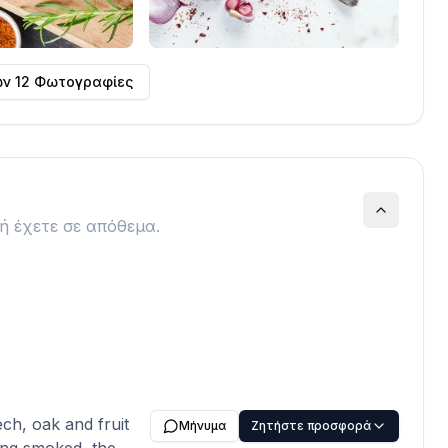
ων
12
Φωτογραφίες
ή έχετε σε απόθεμα.
ch, oak and fruit
Μήνυμα
Ζητήστε προσφορά
ing smoked, the