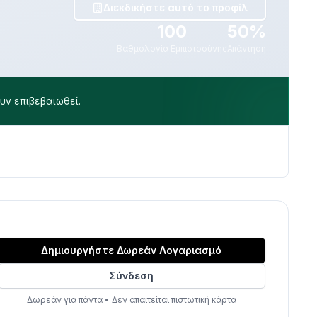
Διεκδικήστε αυτό το προφίλ
100
50%
Βαθμολογία Εμπιστοσύνης
Απάντηση
υν επιβεβαιωθεί.
Δημιουργήστε Δωρεάν Λογαριασμό
Σύνδεση
Δωρεάν για πάντα
•
Δεν απαιτείται πιστωτική κάρτα