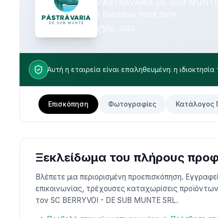
PASTRAVARIA DE SUB MUNTE | 
| Rainblow trout farm
Ιδρ.
2023
Αυτή η εταιρεία είναι επαληθευμένη: η ιδιοκτησία
Επισκόπηση
Φωτογραφίες
Κατάλογος 
Ξεκλείδωμα του πλήρους προφί
Βλέπετε μια περιορισμένη προεπισκόπηση. Εγγραφ
επικοινωνίας, τρέχουσες καταχωρίσεις προϊόντων,
τον SC BERRYVOI - DE SUB MUNTE SRL.