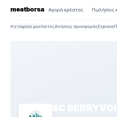
meatborsa
Αγορά κρέατος
Πωλήσεις 
Η εταιρεία μου
Λίστες
Αιτήσεις προσφοράς
Express
Π
SC BERRYVOI