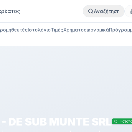
Αγορά κρέατος
Πωλήσεις κρέατος
κρέατος
Αναζήτηση
ρομηθευτές
Ιστολόγιο
Τιμές
Χρηματοοικονομικά
Πρόγραμμ
 - DE SUB MUNTE SRL
Πιστοπ