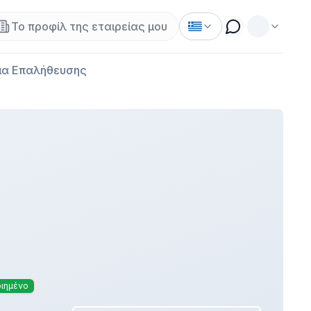
Το προφίλ της εταιρείας μου
α Επαλήθευσης
οιημένο