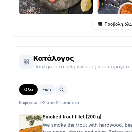
Προβολή όλ
Κατάλογος
Πουλήστε τα είδη κρέατος που παράγετε 
Όλα
Fish
Εμφάνιση 1-2 από 2 Προϊόντα
Smoked trout fillet (200 g)
We smoke the trout with hardwood, bee
tree wood, cherry and plum. Before be