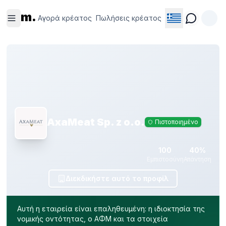
Αγορά
Πωλήσεις
m.
κρέατος
κρέατος
Αγορά κρέατος
Πωλήσεις κρέατος
AxaMeat Sp. z o.o.
Πιστοποιημένο
100
40%
Εμπιστοσύνη
Απάντηση
Διεκδικήστε αυτό το προφίλ
Αυτή η εταιρεία είναι επαληθευμένη: η ιδιοκτησία της
νομικής οντότητας, ο ΑΦΜ και τα στοιχεία