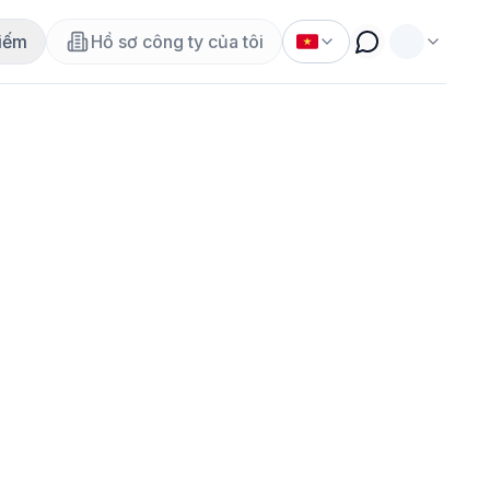
iếm
Hồ sơ công ty của tôi