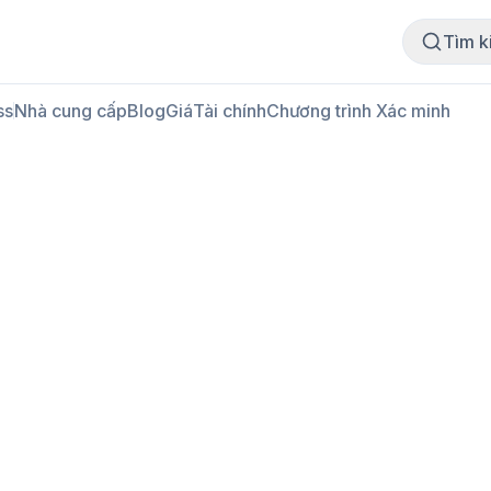
Mua thịt
Bán thịt
Tìm k
ss
Nhà cung cấp
Blog
Giá
Tài chính
Chương trình Xác minh