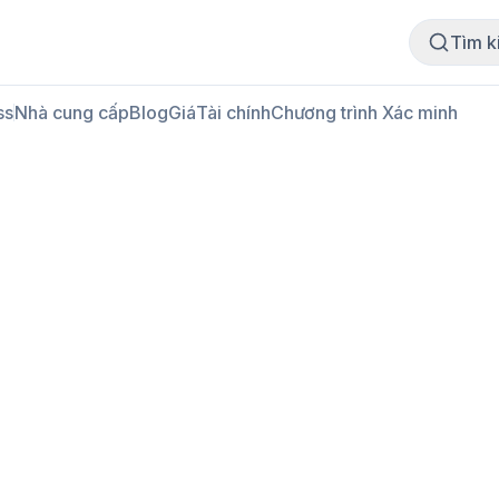
Mua thịt
Bán thịt
Tìm k
ss
Nhà cung cấp
Blog
Giá
Tài chính
Chương trình Xác minh