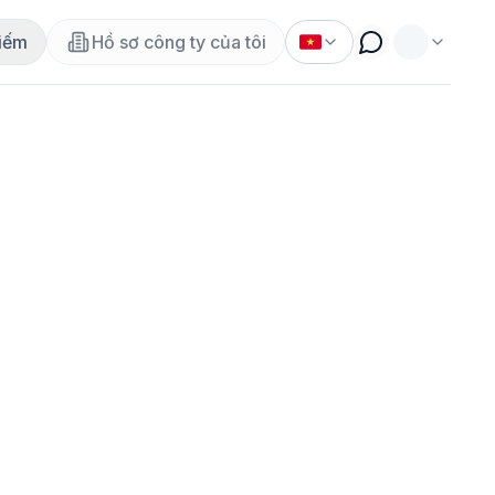
iếm
Hồ sơ công ty của tôi