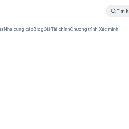
Mua thịt
Bán thịt
Tìm k
ss
Nhà cung cấp
Blog
Giá
Tài chính
Chương trình Xác minh