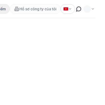
iếm
Hồ sơ công ty của tôi