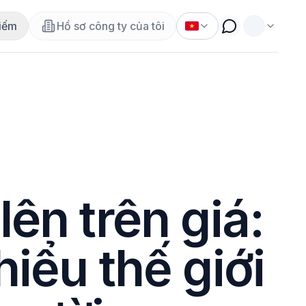
iếm
Hồ sơ công ty của tôi
lên trên giá:
hiểu thế giới