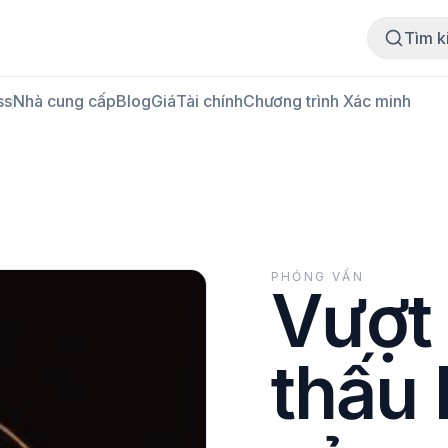
Mua thịt
Bán thịt
Tìm k
ss
Nhà cung cấp
Blog
Giá
Tài chính
Chương trình Xác minh
PHỎNG VẤN
Vượt 
thấu 