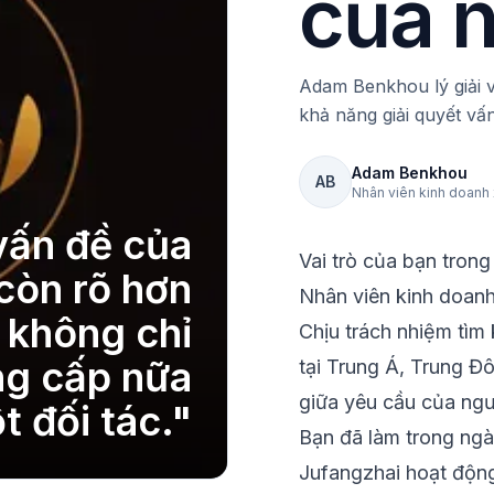
của 
Adam Benkhou lý giải v
khả năng giải quyết vấn
Adam Benkhou
AB
Nhân viên kinh doanh 
vấn đề của
Vai trò của bạn trong
còn rõ hơn
Nhân viên kinh doanh
 không chỉ
Chịu trách nhiệm tìm
ng cấp nữa
tại Trung Á, Trung Đ
giữa yêu cầu của ng
t đối tác.
"
Bạn đã làm trong ng
Jufangzhai hoạt động