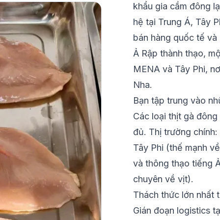
khẩu gia cầm đông lạ
hệ tại Trung Á, Tây 
bán hàng quốc tế và 
Ả Rập thành thạo, một
MENA và Tây Phi, nơi
Nha.
Bạn tập trung vào nh
Các loại thịt gà đôn
đủ. Thị trường chính:
Tây Phi (thế mạnh về
và thông thạo tiếng 
chuyên về vịt).
Thách thức lớn nhất t
Gián đoạn logistics t