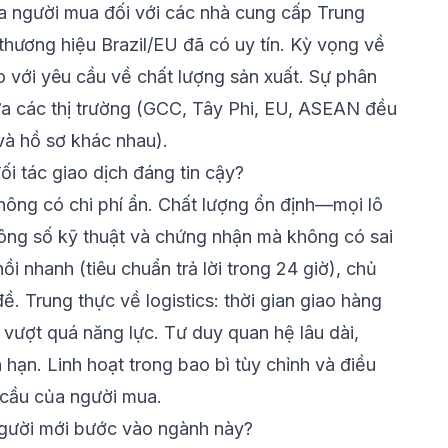
ủa người mua đối với các nhà cung cấp Trung
thương hiệu Brazil/EU đã có uy tín. Kỳ vọng về
o với yêu cầu về chất lượng sản xuất. Sự phân
a các thị trường (GCC, Tây Phi, EU, ASEAN đều
à hồ sơ khác nhau).
ối tác giao dịch đáng tin cậy?
hông có chi phí ẩn. Chất lượng ổn định—mọi lô
ông số kỹ thuật và chứng nhận mà không có sai
ồi nhanh (tiêu chuẩn trả lời trong 24 giờ), chủ
ề. Trung thực về logistics: thời gian giao hàng
 vượt quá năng lực. Tư duy quan hệ lâu dài,
hạn. Linh hoạt trong bao bì tùy chỉnh và điều
cầu của người mua.
người mới bước vào ngành này?