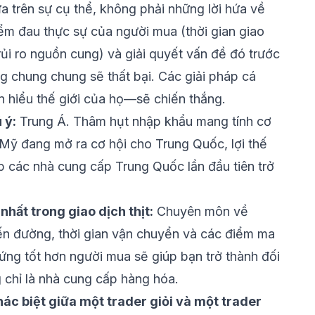
 trên sự cụ thể, không phải những lời hứa về
iểm đau thực sự của người mua (thời gian giao
 rủi ro nguồn cung) và giải quyết vấn đề đó trước
g chung chung sẽ thất bại. Các giải pháp cá
n hiểu thế giới của họ—sẽ chiến thắng.
 ý:
Trung Á. Thâm hụt nhập khẩu mang tính cơ
 Mỹ đang mở ra cơ hội cho Trung Quốc, lợi thế
p các nhà cung cấp Trung Quốc lần đầu tiên trở
hất trong giao dịch thịt:
Chuyên môn về
uyến đường, thời gian vận chuyển và các điểm ma
 ứng tốt hơn người mua sẽ giúp bạn trở thành đối
g chỉ là nhà cung cấp hàng hóa.
hác biệt giữa một trader giỏi và một trader