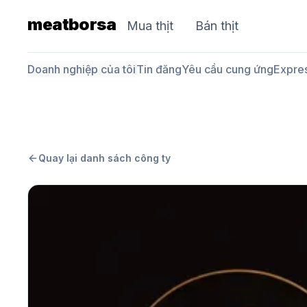
meatborsa
Mua thịt
Bán thịt
Doanh nghiệp của tôi
Tin đăng
Yêu cầu cung ứng
Expre
Quay lại danh sách công ty