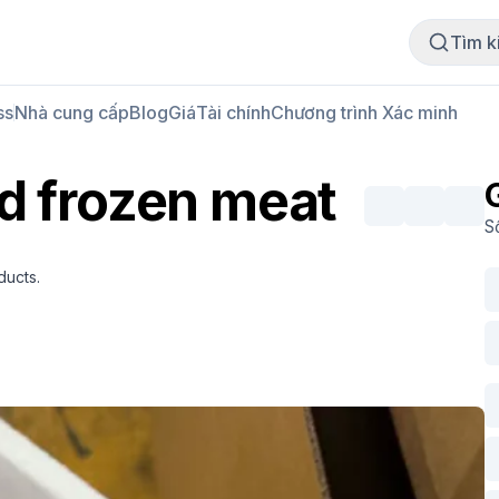
Mua thịt
Bán thịt
Tìm k
ss
Nhà cung cấp
Blog
Giá
Tài chính
Chương trình Xác minh
ed frozen meat
S
ducts.