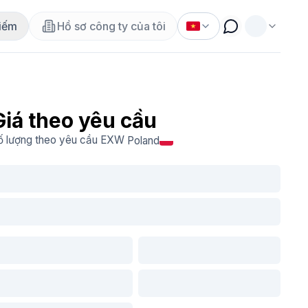
iếm
Hồ sơ công ty của tôi
Giá theo yêu cầu
ố lượng theo yêu cầu
EXW
Poland