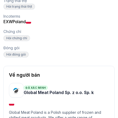
Trạng thái thịt
Hỏi trạng thái thịt
Incoterms
EXW
Poland
Chứng chỉ
Hỏi chứng chỉ
Đóng gói
Hỏi đóng gói
Về người bán
ĐÃ XÁC MINH
Global Meat Poland Sp. z o.o. Sp. k
Global Meat Poland is a Polish supplier of frozen and
chilled meat products. We offer a wide range of