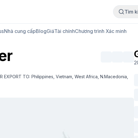
Mua thịt
Bán thịt
Tìm k
ss
Nhà cung cấp
Blog
Giá
Tài chính
Chương trình Xác minh
er
2
XPORT TO: Philippines, Vietnam, West Africa, N.Macedonia,