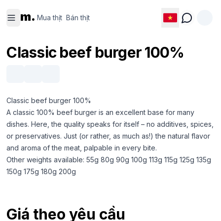
Mua thịt
Bán thịt
m.
Mua thịt
Bán thịt
Classic beef burger 100%
Classic beef burger 100%
A classic 100% beef burger is an excellent base for many
dishes. Here, the quality speaks for itself – no additives, spices,
or preservatives. Just (or rather, as much as!) the natural flavor
and aroma of the meat, palpable in every bite.
Other weights available: 55g 80g 90g 100g 113g 115g 125g 135g
150g 175g 180g 200g
Giá theo yêu cầu