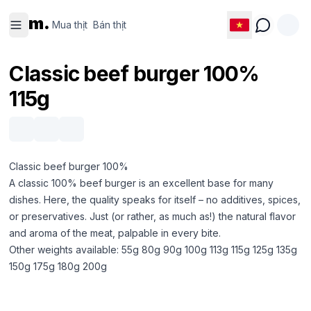
Mua thịt
Bán thịt
m.
Mua thịt
Bán thịt
Classic beef burger 100%
115g
Classic beef burger 100%
A classic 100% beef burger is an excellent base for many
dishes. Here, the quality speaks for itself – no additives, spices,
or preservatives. Just (or rather, as much as!) the natural flavor
and aroma of the meat, palpable in every bite.
Other weights available: 55g 80g 90g 100g 113g 115g 125g 135g
150g 175g 180g 200g