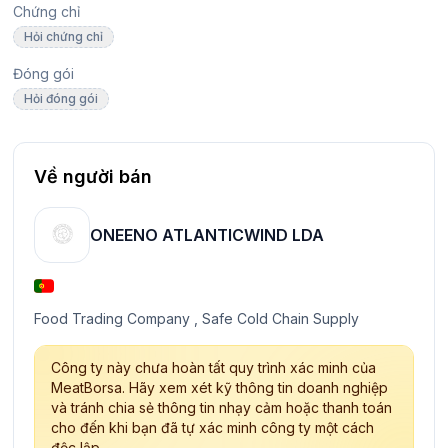
Chứng chỉ
Hỏi chứng chỉ
Đóng gói
Hỏi đóng gói
Về người bán
ONEENO ATLANTICWIND LDA
Food Trading Company , Safe Cold Chain Supply
Công ty này chưa hoàn tất quy trình xác minh của
MeatBorsa. Hãy xem xét kỹ thông tin doanh nghiệp
và tránh chia sẻ thông tin nhạy cảm hoặc thanh toán
cho đến khi bạn đã tự xác minh công ty một cách
độc lập.