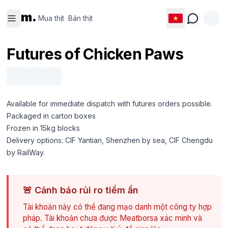
Mua thịt
Bán thịt
m.
Mua thịt
Bán thịt
Futures of Chicken Paws
Available for immediate dispatch with futures orders possible.
Packaged in carton boxes
Frozen in 15kg blocks
Delivery options: CIF Yantian, Shenzhen by sea, CIF Chengdu
by RailWay.
🚨
Cảnh báo rủi ro tiềm ẩn
Tài khoản này có thể đang mạo danh một công ty hợp
pháp. Tài khoản chưa được Meatborsa xác minh và