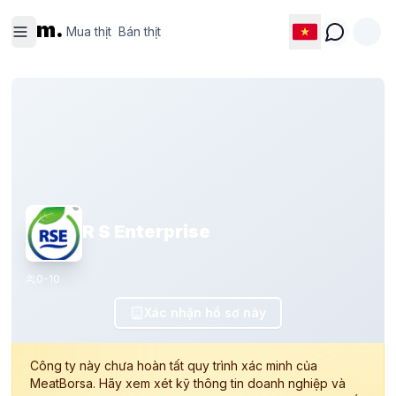
Mua thịt
Bán thịt
m.
Mua thịt
Bán thịt
R S Enterprise
0-10
Xác nhận hồ sơ này
Công ty này chưa hoàn tất quy trình xác minh của
MeatBorsa. Hãy xem xét kỹ thông tin doanh nghiệp và