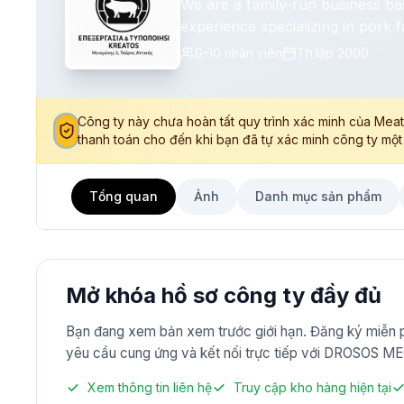
We are a family-run business ba
experience specializing in pork f
goal is to combine traditional ex
0-10
nhân viên
Th.lập
2000
consistent, high-quality raw mate
clients, always aiming to keep o
Công ty này chưa hoàn tất quy trình xác minh của Meat
thanh toán cho đến khi bạn đã tự xác minh công ty một
Tổng quan
Ảnh
Danh mục sản phẩm
Mở khóa hồ sơ công ty đầy đủ
Bạn đang xem bản xem trước giới hạn. Đăng ký miễn phí 
yêu cầu cung ứng và kết nối trực tiếp với DROSOS M
Xem thông tin liên hệ
Truy cập kho hàng hiện tại