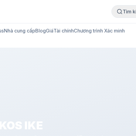
Mua thịt
Bán thịt
Tìm k
ss
Nhà cung cấp
Blog
Giá
Tài chính
Chương trình Xác minh
KOS IKE