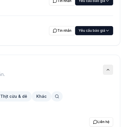
Tin nhắn
Yêu cầu báo giá
Tin nhắn
Yêu cầu báo giá
ẵn.
Thịt cừu & dê
Khác
Liên hệ