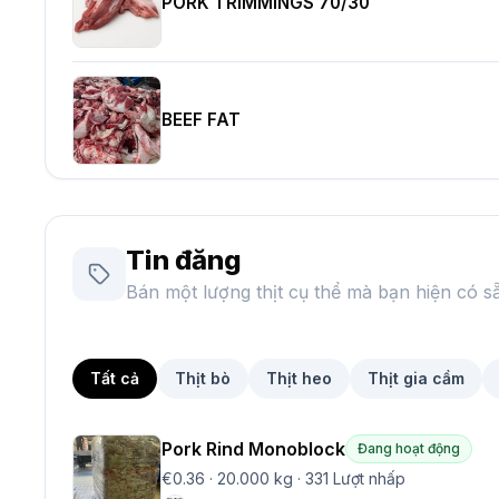
PORK TRIMMINGS 70/30
BEEF FAT
Tin đăng
Bán một lượng thịt cụ thể mà bạn hiện có s
Tất cả
Thịt bò
Thịt heo
Thịt gia cầm
Pork Rind Monoblock
Đang hoạt động
€0.36
·
20.000 kg
·
331
Lượt nhấp