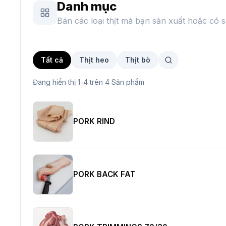
Danh mục
Bán các loại thịt mà bạn sản xuất hoặc có 
Tất cả
Thịt heo
Thịt bò
Đang hiển thị 1-4 trên 4 Sản phẩm
PORK RIND
PORK BACK FAT