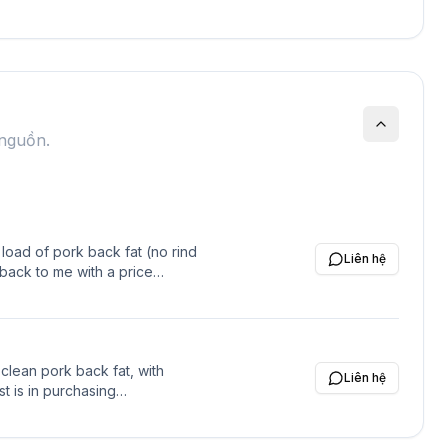
 nguồn.
 load of pork back fat (no rind
Liên hệ
 back to me with a price
 clean pork back fat, with
Liên hệ
st is in purchasing
 There is also enthusiastic