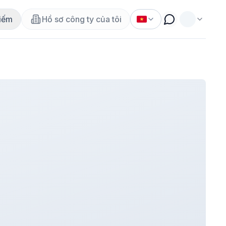
iếm
Hồ sơ công ty của tôi