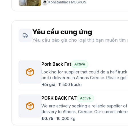
Konstantinos MEGKOS
Yêu cầu cung ứng
Yêu cầu báo giá cho loại thịt bạn muốn tìm
Pork Back Fat
Active
Looking for supplier that could do a half truck
on it) delivered in Athens Greece. Please get
delivered in Greece.
Hỏi giá
·
11,500
trucks
PORK BACK FAT
Active
We are actively seeking a reliable supplier of
delivery to Athens, Greece. Our current intere
approximately half a truck load.
€0.75
·
10,000
kg