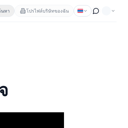
ค้นหา
โปรไฟล์บริษัทของฉัน
็จ