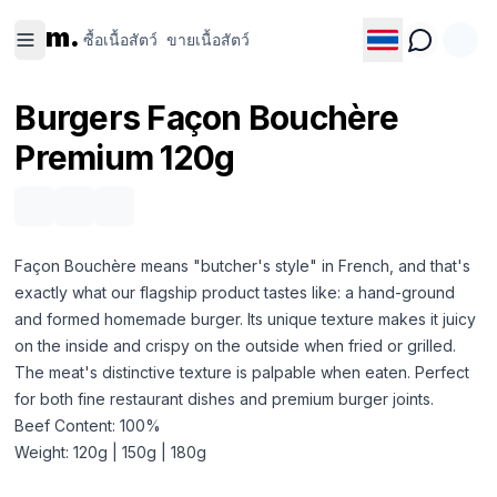
ซื้อเนื้อ
ขายเนื้อ
m.
สัตว์
สัตว์
ซื้อเนื้อสัตว์
ขายเนื้อสัตว์
Burgers Façon Bouchère
Premium 120g
Façon Bouchère means "butcher's style" in French, and that's
exactly what our flagship product tastes like: a hand-ground
and formed homemade burger. Its unique texture makes it juicy
on the inside and crispy on the outside when fried or grilled.
The meat's distinctive texture is palpable when eaten. Perfect
for both fine restaurant dishes and premium burger joints.
Beef Content: 100%
Weight: 120g | 150g | 180g