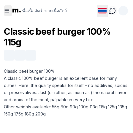
ซื้อเนื้อ
ขายเนื้อ
m.
สัตว์
สัตว์
ซื้อเนื้อสัตว์
ขายเนื้อสัตว์
Classic beef burger 100%
115g
Classic beef burger 100%
A classic 100% beef burger is an excellent base for many
dishes. Here, the quality speaks for itself – no additives, spices,
or preservatives. Just (or rather, as much as!) the natural flavor
and aroma of the meat, palpable in every bite.
Other weights available: 55g 80g 90g 100g 113g 115g 125g 135g
150g 175g 180g 200g