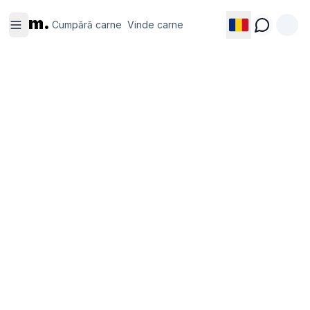
Cumpără
Vinde
m.
carne
carne
Cumpără carne
Vinde carne