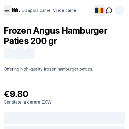
Cumpără
Vinde
m.
carne
carne
Cumpără carne
Vinde carne
Frozen Angus Hamburger
Paties 200 gr
Offering high-quality frozen hamburger patties.
€9.80
Cantitate la cerere
EXW