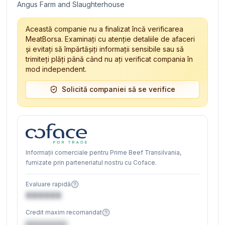
Angus Farm and Slaughterhouse
Această companie nu a finalizat încă verificarea
MeatBorsa. Examinați cu atenție detaliile de afaceri
și evitați să împărtășiți informații sensibile sau să
trimiteți plăți până când nu ați verificat compania în
mod independent.
Solicită companiei să se verifice
Informații comerciale pentru Prime Beef Transilvania,
furnizate prin parteneriatul nostru cu Coface.
Evaluare rapidă
XXXXXX
Credit maxim recomandat
€XXXXXX