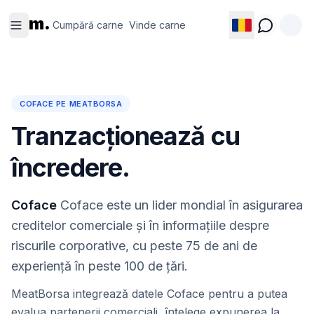
Cumpără
Vinde
m.
carne
carne
Cumpără carne
Vinde carne
COFACE PE MEATBORSA
Tranzacționează cu
încredere.
Coface
Coface este un lider mondial în asigurarea
creditelor comerciale și în informațiile despre
riscurile corporative, cu peste 75 de ani de
experiență în peste 100 de țări.
MeatBorsa integrează datele Coface pentru a putea
evalua partenerii comerciali, înțelege expunerea la