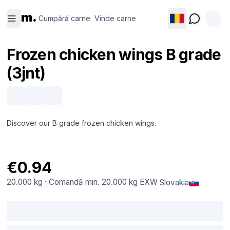
Cumpără
Vinde
m.
carne
carne
Cumpără carne
Vinde carne
Frozen chicken wings B grade
(3jnt)
Discover our B grade frozen chicken wings.
€0.94
20.000 kg
·
Comandă min.
20.000 kg
EXW
Slovakia