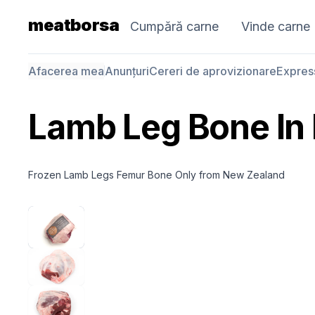
meatborsa
Cumpără carne
Vinde carne
Afacerea mea
Anunțuri
Cereri de aprovizionare
Expres
Lamb Leg Bone In
Frozen Lamb Legs Femur Bone Only from New Zealand