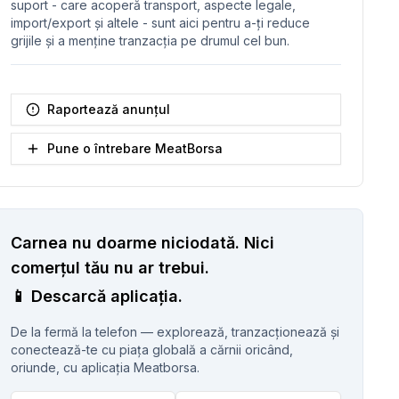
suport - care acoperă transport, aspecte legale,
import/export și altele - sunt aici pentru a-ți reduce
grijile și a menține tranzacția pe drumul cel bun.
Raportează anunțul
Pune o întrebare MeatBorsa
Carnea nu doarme niciodată.
Nici
comerțul tău nu ar trebui.
📱
Descarcă aplicația.
De la fermă la telefon — explorează, tranzacționează și
conectează-te cu piața globală a cărnii oricând,
oriunde, cu aplicația Meatborsa.