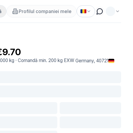
ă
Profilul companiei mele
€9.70
.000 kg
·
Comandă min.
200 kg
EXW
Germany
, 40721