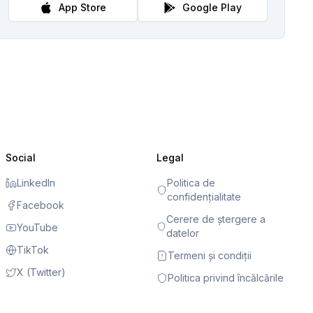
App Store
Google Play
Social
Legal
LinkedIn
Politica de
confidențialitate
Facebook
Cerere de ștergere a
YouTube
datelor
TikTok
Termeni și condiții
X (Twitter)
Politica privind încălcările