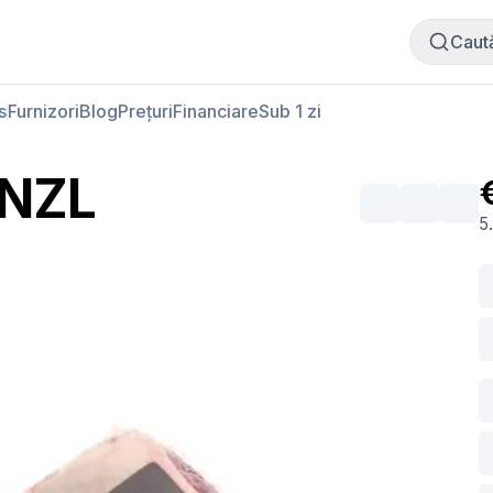
Cumpără carne
Vinde carne
Caut
s
Furnizori
Blog
Prețuri
Financiare
Sub 1 zi
 NZL
5