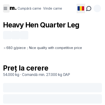
Cumpără
Vinde
m.
carne
carne
Cumpără carne
Vinde carne
Heavy Hen Quarter Leg
＞680 g/piece；Nice quality with competitive price
Preț la cerere
54.000 kg
·
Comandă min.
27.000 kg
DAP