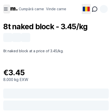
Cumpără
Vinde
m.
carne
carne
Cumpără carne
Vinde carne
8t naked block - 3.45/kg
8t naked block at a price of 3.45/kg.
€3.45
8.000 kg
EXW