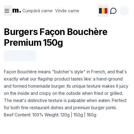
Cumpără
Vinde
m.
carne
carne
Cumpără carne
Vinde carne
Burgers Façon Bouchère
Premium 150g
Façon Bouchère means "butcher's style" in French, and that's
exactly what our flagship product tastes like: a hand-ground
and formed homemade burger. Its unique texture makes it juicy
on the inside and crispy on the outside when fried or grilled.
The meat's distinctive texture is palpable when eaten. Perfect
for both fine restaurant dishes and premium burger joints.
Beef Content: 100% Weight: 120g | 150g | 180g