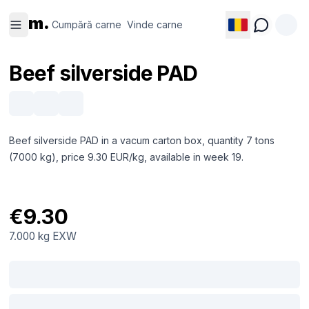
Cumpără
Vinde
m.
carne
carne
Cumpără carne
Vinde carne
Beef silverside PAD
Beef silverside PAD in a vacum carton box, quantity 7 tons
(7000 kg), price 9.30 EUR/kg, available in week 19.
€9.30
7.000 kg
EXW