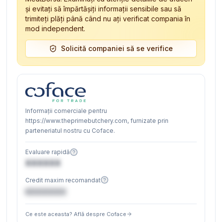
și evitați să împărtășiți informații sensibile sau să
trimiteți plăți până când nu ați verificat compania în
mod independent.
Solicită companiei să se verifice
Informații comerciale pentru
https://www.theprimebutchery.com, furnizate prin
parteneriatul nostru cu Coface.
Evaluare rapidă
XXXXXX
Credit maxim recomandat
€XXXXXX
Ce este aceasta? Află despre Coface