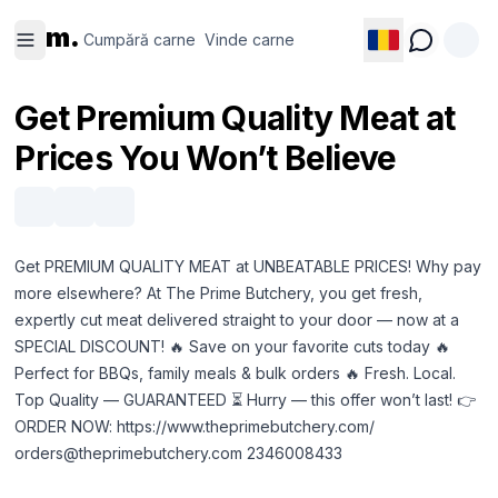
Cumpără
Vinde
m.
carne
carne
Cumpără carne
Vinde carne
Get Premium Quality Meat at
Prices You Won’t Believe
Get PREMIUM QUALITY MEAT at UNBEATABLE PRICES! Why pay
more elsewhere? At The Prime Butchery, you get fresh,
expertly cut meat delivered straight to your door — now at a
SPECIAL DISCOUNT! 🔥 Save on your favorite cuts today 🔥
Perfect for BBQs, family meals & bulk orders 🔥 Fresh. Local.
Top Quality — GUARANTEED ⏳ Hurry — this offer won’t last! 👉
ORDER NOW:
https://www.theprimebutchery.com/
orders@theprimebutchery.com
2346008433