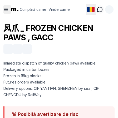
Cumpără
Vinde
m.
carne
carne
Cumpără carne
Vinde carne
凤爪 _ FROZEN CHICKEN
PAWS , GACC
Immediate dispatch of quality chicken paws available:
Packaged in carton boxes
Frozen in 15kg blocks
Futures orders available
Delivery options: CIF YANTIAN, SHENZHEN by sea , CIF
CHENGDU by RailWay
🚨
Posibilă avertizare de risc