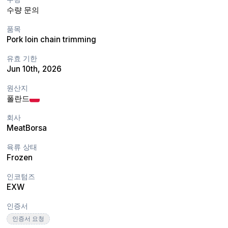
수량 문의
품목
Pork loin chain trimming
유효 기한
Jun 10th, 2026
원산지
폴란드
회사
MeatBorsa
육류 상태
Frozen
인코텀즈
EXW
인증서
인증서 요청