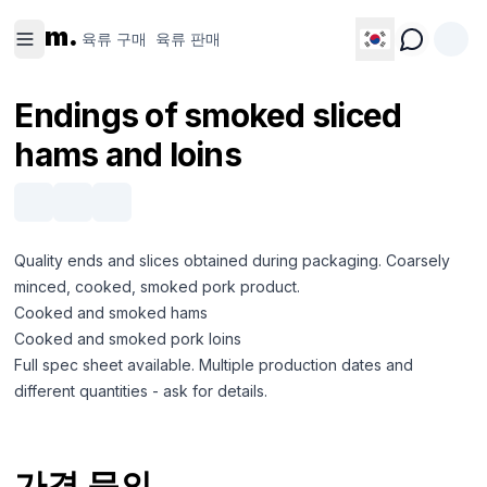
육류 구
육류 판
m.
매
매
육류 구매
육류 판매
Endings of smoked sliced
hams and loins
Quality ends and slices obtained during packaging. Coarsely
minced, cooked, smoked pork product.
Cooked and smoked hams
Cooked and smoked pork loins
Full spec sheet available. Multiple production dates and
different quantities - ask for details.
가격 문의