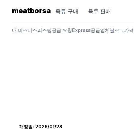
meatborsa
육류 구매
육류 판매
내 비즈니스
리스팅
공급 요청
Express
공급업체
블로그
가격
개정일: 2026/01/28