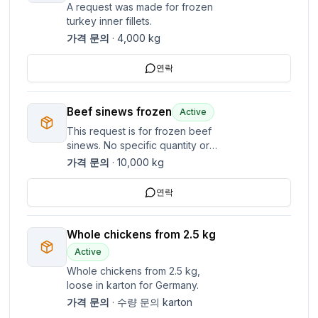
A request was made for frozen
turkey inner fillets.
가격 문의
·
4,000
kg
연락
Beef sinews frozen
Active
This request is for frozen beef
sinews. No specific quantity or
price is mentioned.
가격 문의
·
10,000
kg
연락
Whole chickens from 2.5 kg
Active
Whole chickens from 2.5 kg,
loose in karton for Germany.
가격 문의
·
수량 문의
karton