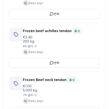
Ewa Larys
EL
연락
Frozen beef achilles tendon
활성
€2.40
200 kg
66
클릭 수
Ewa Larys
EL
연락
Frozen Beef neck tendon
활성
€1.00
5.000 kg
78
클릭 수
Ewa Larys
EL