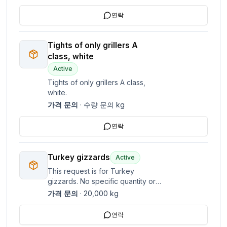
연락
Tights of only grillers A
class, white
Active
Tights of only grillers A class,
white.
가격 문의
·
수량 문의
kg
연락
Turkey gizzards
Active
This request is for Turkey
gizzards. No specific quantity or
price details are provided.
가격 문의
·
20,000
kg
연락