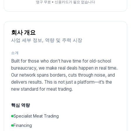
영구 무료
•
신용카드가 필요 없습니다
회사 개요
사업 세부 정보, 역량 및 주력 시장
소개
Built for those who don’t have time for old-school
bureaucracy, we make real deals happen in real time.
Our network spans borders, cuts through noise, and
delivers results. This is not just a platform—it’s the
new standard for meat trading.
핵심 역량
Specialist Meat Trading
Financing