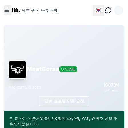
육류 구
육류 판
m.
매
매
육류 구매
육류 판매
MeatBorsa
인증됨
100
73%
10-25
설립
2023
신뢰
응답
이 프로필 인증 요청
이 회사는 인증되었습니다: 법인 소유권, VAT, 연락처 정보가
확인되었습니다.