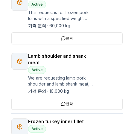
Active
This request is for frozen pork
loins with a specified weight
range of 2.5 to 3.5 kg per piece.
가격 문의
·
60,000
kg
No specific quantity, price, or
location details were provided.
연락
Looking for price 2,30 eur exw
Lamb shoulder and shank
meat
Active
We are requesting lamb pork
shoulder and lamb shank meat,
boneless. - Lamb shoulder: 10
가격 문의
·
10,000
kg
tonnes - Lamb shank, boneless: 3
tonnes
연락
Frozen turkey inner fillet
Active