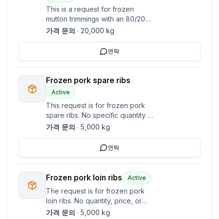
This is a request for frozen
mutton trimmings with an 80/20
meat to fat ratio. Please provide
가격 문의
·
20,000
kg
any additional details about your
product specifications.
연락
Frozen pork spare ribs
Active
This request is for frozen pork
spare ribs. No specific quantity or
price details were mentioned.
가격 문의
·
5,000
kg
연락
Frozen pork loin ribs
Active
The request is for frozen pork
loin ribs. No quantity, price, or
specific Incoterms location was
가격 문의
·
5,000
kg