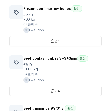
Frozen beef marrow bones
활성
€2.40
700 kg
63
클릭 수
Ewa Larys
EL
연락
Beef goulash cubes 3*3*3mm
활성
€8.10
3.000 kg
64
클릭 수
Ewa Larys
EL
연락
Beef trimmings 99/01 vl
활성