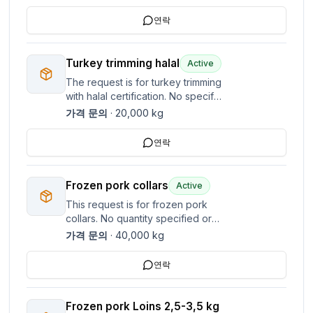
mentioned.
연락
Turkey trimming halal
Active
The request is for turkey trimming
with halal certification. No specific
quantity or location mentioned.
가격 문의
·
20,000
kg
mainly from breast - please send
the offers with specification
연락
naked blocks or poli ,
Frozen pork collars
Active
This request is for frozen pork
collars. No quantity specified or
detailed pricing is mentioned.
가격 문의
·
40,000
kg
연락
Frozen pork Loins 2,5-3,5 kg