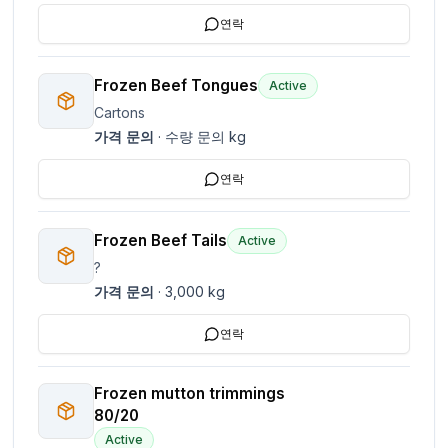
연락
Frozen Beef Tongues
Active
Cartons
가격 문의
·
수량 문의
kg
연락
Frozen Beef Tails
Active
?
가격 문의
·
3,000
kg
연락
Frozen mutton trimmings
80/20
Active