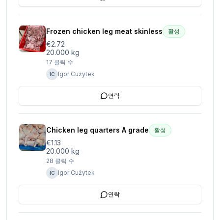
Frozen chicken leg meat skinless
활성
€2.72
20.000 kg
17
클릭 수
Igor Cużytek
IC
연락
Chicken leg quarters A grade
활성
€1.13
20.000 kg
28
클릭 수
Igor Cużytek
IC
연락