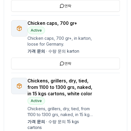
연락
Chicken caps, 700 gr+
Active
Chicken caps, 700 gr+, in karton,
loose for Germany.
가격 문의
·
수량 문의
karton
연락
Chickens, grillers, dry, tied,
from 1100 to 1300 grs, naked,
in 15 kgs cartons, white color
Active
Chickens, grillers, dry, tied, from
1100 to 1300 grs, naked, in 15 kgs
cartons, white color.
가격 문의
·
수량 문의
15 kgs
cartons