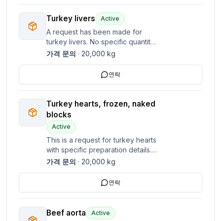
Turkey livers
Active
A request has been made for
turkey livers. No specific quantity
or price was provided.
가격 문의
·
20,000
kg
연락
Turkey hearts, frozen, naked
blocks
Active
This is a request for turkey hearts
with specific preparation details. -
Frozen - Naked blocks
가격 문의
·
20,000
kg
연락
Beef aorta
Active