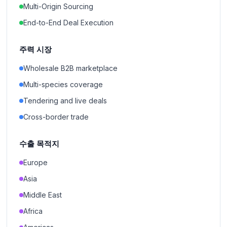
Multi-Origin Sourcing
End-to-End Deal Execution
주력 시장
Wholesale B2B marketplace
Multi-species coverage
Tendering and live deals
Cross-border trade
수출 목적지
Europe
Asia
Middle East
Africa