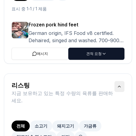
표시 중 1-1 / 1 제품
Frozen pork hind feet
German origin, IFS Food v8 certified.
Dehaired, singed and washed. 700–900g
pieces, 10 kg cartons. 40,000 kg
메시지
견적 요청
available, regular supply. Ready to ship
to Asia. Contact us for specifications. 1.11
USD CIF Manila North, Philippines; Ho
Chi Minh, Vietnam ; Busan, South Korea ;
Hong Kong
리스팅
지금 보유하고 있는 특정 수량의 육류를 판매하
세요.
전체
소고기
돼지고기
가금류