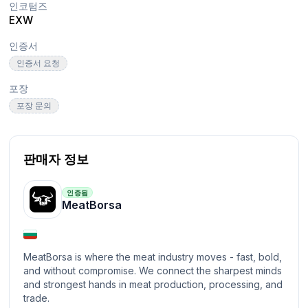
인코텀즈
EXW
인증서
인증서 요청
포장
포장 문의
판매자 정보
인증됨
MeatBorsa
MeatBorsa is where the meat industry moves - fast, bold,
and without compromise. We connect the sharpest minds
and strongest hands in meat production, processing, and
trade.