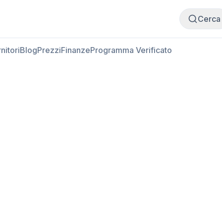
Compra carne
Vendi carne
Cerca
nitori
Blog
Prezzi
Finanze
Programma Verificato