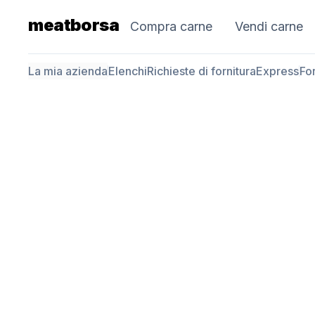
meatborsa
Compra carne
Vendi carne
La mia azienda
Elenchi
Richieste di fornitura
Express
For