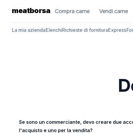
meatborsa
Compra carne
Vendi carne
La mia azienda
Elenchi
Richieste di fornitura
Express
For
D
Se sono un commerciante, devo creare due acco
l'acquisto e uno per la vendita?