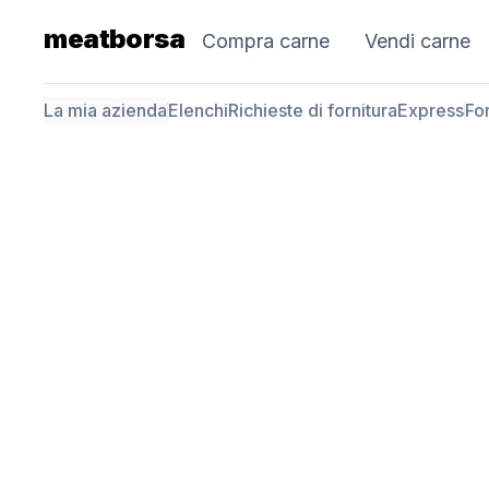
meatborsa
Compra carne
Vendi carne
La mia azienda
Elenchi
Richieste di fornitura
Express
For