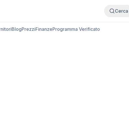
Compra carne
Vendi carne
Cerca
nitori
Blog
Prezzi
Finanze
Programma Verificato