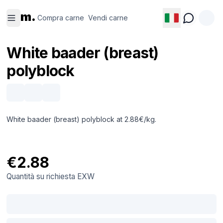
Compra
Vendi
m.
carne
carne
Compra carne
Vendi carne
White baader (breast)
polyblock
White baader (breast) polyblock at 2.88€/kg.
€2.88
Quantità su richiesta
EXW