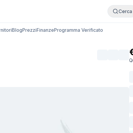
Compra carne
Vendi carne
Cerca
nitori
Blog
Prezzi
Finanze
Programma Verificato
Q