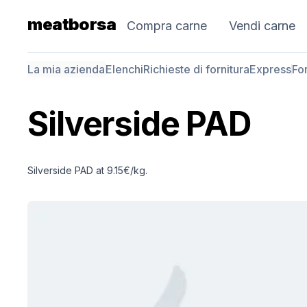
meatborsa
Compra carne
Vendi carne
La mia azienda
Elenchi
Richieste di fornitura
Express
For
Silverside PAD
Silverside PAD at 9.15€/kg.