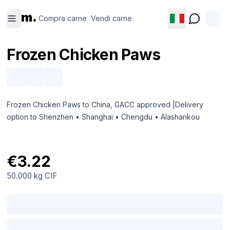
Compra
Vendi
m.
carne
carne
Compra carne
Vendi carne
Frozen Chicken Paws
Frozen Chicken Paws to China, GACC approved |Delivery
option to Shenzhen • Shanghai • Chengdu • Alashankou
€3.22
50.000 kg
CIF