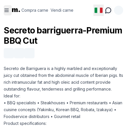
Compra
Vendi
m.
carne
carne
Compra carne
Vendi carne
Secreto barriguerra-Premium
BBQ Cut
Secreto de Barriguera is a highly marbled and exceptionally
juicy cut obtained from the abdominal muscle of Iberian pigs. Its
rich intramuscular fat and high oleic acid content provide
outstanding flavour, tenderness and grilling performance.
Ideal for:
• BBQ specialists • Steakhouses • Premium restaurants • Asian
cuisine concepts (Yakiniku, Korean BBQ, Robata, Izakaya) •
Foodservice distributors • Gourmet retail
Product specifications: